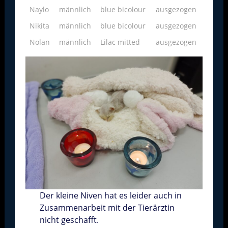
Naylo
männlich
blue bicolour
ausgezogen
Nikita
männlich
blue bicolour
ausgezogen
Nolan
männlich
Lilac mitted
ausgezogen
Der kleine Niven hat es leider auch in
Zusammenarbeit mit der Tierärztin
nicht geschafft.