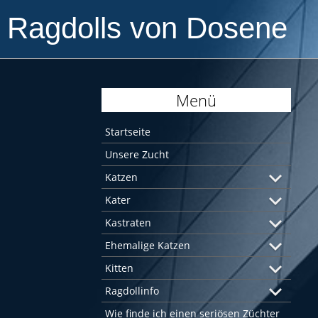
Ragdolls von Dosene
Menü
Startseite
Unsere Zucht
Katzen
Kater
Kastraten
Ehemalige Katzen
Kitten
Ragdollinfo
Wie finde ich einen seriösen Züchter