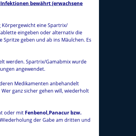
 Infektionen bewährt (erwachsene
Körpergewicht eine Spartrix/
ablette eingeben oder alternativ die
e Spritze geben und ab ins Mäulchen. Es
.
delt werden. Spartrix/Gamabmix wurde
rkungen angewendet.
 anderen Medikamenten anbehandelt
 Wer ganz sicher gehen will, wiederholt
ht oder mit
Fenbenol,Panacur bzw.
ne Wiederholung der Gabe am dritten und