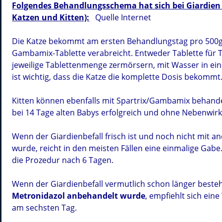
Folgendes Behandlungsschema hat sich bei Giardien
Katzen und Kitten):
Quelle Internet
Die Katze bekommt am ersten Behandlungstag pro 500g 
Gambamix-Tablette verabreicht. Entweder Tablette für T
jeweilige Tablettenmenge zermörsern, mit Wasser in ein
ist wichtig, dass die Katze die komplette Dosis bekommt
Kitten können ebenfalls mit Spartrix/Gambamix behan
bei 14 Tage alten Babys erfolgreich und ohne Nebenwi
Wenn der Giardienbefall frisch ist und noch nicht mit
wurde, reicht in den meisten Fällen eine einmalige Gabe.
die Prozedur nach 6 Tagen.
Wenn der Giardienbefall vermutlich schon länger beste
Metronidazol
anbehandelt wurde
, empfiehlt sich ei
am sechsten Tag.