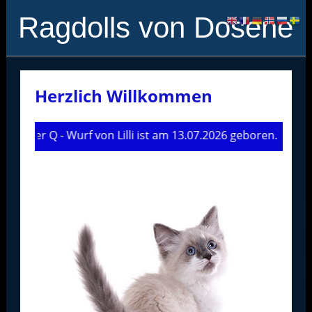
Ragdolls von Dosene
Herzlich Willkommen
Der Q - Wurf von Lilli ist am 13.07.2026 geboren.
.